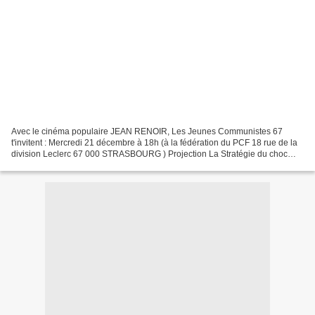
Avec le cinéma populaire JEAN RENOIR, Les Jeunes Communistes 67
t'invitent : Mercredi 21 décembre à 18h (à la fédération du PCF 18 rue de la
division Leclerc 67 000 STRASBOURG ) Projection La Stratégie du choc
(réalisé par Michael Winterbottom, Mat Whitecross)...