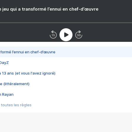
e jeu qui a transformé l’ennui en chef-d’œuvre
nsformé l’ennui en chef-d’œuvre
 DayZ
 a 13 ans (et vous l'avez ignoré)
e (littéralement)
im Rayan
 toutes les règles
s les jeux vidéo
us choquant de Rockstar ? - Le scandale BULLY