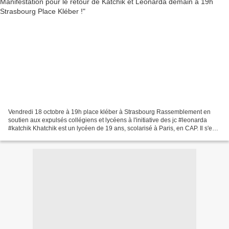
Vendredi 18 octobre à 19h place kléber à Strasbourg Rassemblement en
soutien aux expulsés collégiens et lycéens à l'initiative des jc #leonarda
#katchik Khatchik est un lycéen de 19 ans, scolarisé à Paris, en CAP. Il s'est
fait arrêter et a été expulsé...