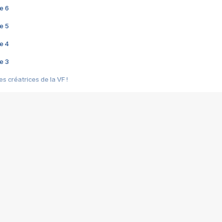
e 6
e 5
e 4
e 3
s créatrices de la VF !
e 2
e 1
e Mektoub My Love arrive enfin ! Rencontre avec Shaïn Boumedine et Sal
i : après Toni en famille
elle réalise le bouleversant Dites lui que je l'aime
ais ! Rencontre autour de Vie privée de Rebecca Zlotowski
 de Marguerite, Grave... Rencontre avec Ella Rumpf