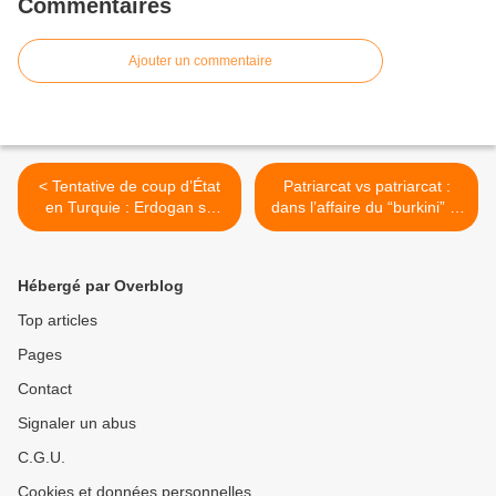
Commentaires
Ajouter un commentaire
< Tentative de coup d’État
Patriarcat vs patriarcat :
en Turquie : Erdogan se
dans l’affaire du “burkini” la
rapproche de son rêve
seule perdante est la liberté
autocratique
des femmes >
Hébergé par Overblog
Top articles
Pages
Contact
Signaler un abus
C.G.U.
Cookies et données personnelles