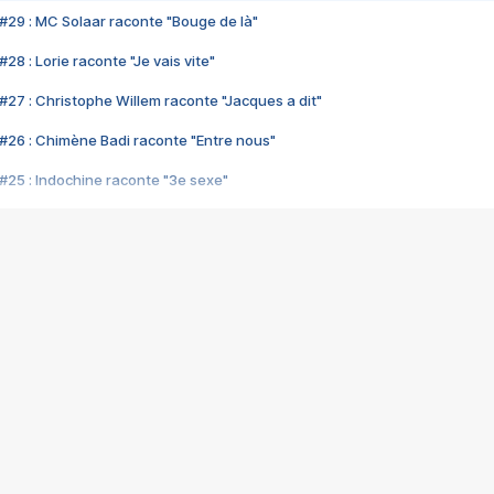
#29 : MC Solaar raconte "Bouge de là"
28 : Lorie raconte "Je vais vite"
#27 : Christophe Willem raconte "Jacques a dit"
#26 : Chimène Badi raconte "Entre nous"
#25 : Indochine raconte "3e sexe"
#24 : Zaho raconte "C'est chelou"
#23 : Patrick Bruel raconte "Au café des délices"
#22 : Kyo raconte "Le chemin"
#21 : Nolwenn Leroy raconte "Cassé"
#20 : Patrick Hernandez raconte "Born to be alive"
#19 : Lorie raconte "Près de moi"
#18 : Michael Jones raconte "A nos actes manqués" (avec Jean-Jacque