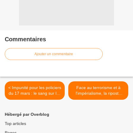
Commentaires
Ajouter un commentaire
< Impunité pour les policiers
Face au terrorisme et à
du 17 mars : le sang sur les
l'impérialisme, la riposte
marches de la Fac de Droit
populaire est plus que
de Strasbourg reste sans
jamais nécessaire >
vérité ni justice !
Hébergé par Overblog
Top articles
Pages