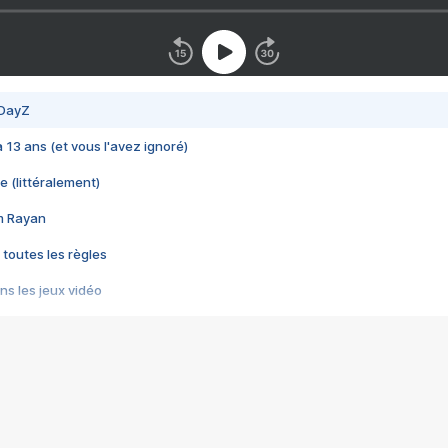
 DayZ
 a 13 ans (et vous l'avez ignoré)
e (littéralement)
im Rayan
 toutes les règles
s les jeux vidéo
us choquant de Rockstar ? - Le scandale BULLY
e plus moche de Steam
du RÊVE tourne au CAUCHEMAR
pendant 8 heures