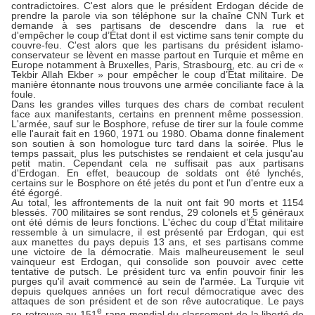
contradictoires. C'est alors que le président Erdogan décide de
prendre la parole via son téléphone sur la chaîne CNN Turk et
demande à ses partisans de descendre dans la rue et
d'empêcher le coup d’État dont il est victime sans tenir compte du
couvre-feu. C'est alors que les partisans du président islamo-
conservateur se lèvent en masse partout en Turquie et même en
Europe notamment à Bruxelles, Paris, Strasbourg, etc. au cri de «
Tekbir Allah Ekber » pour empêcher le coup d’État militaire. De
manière étonnante nous trouvons une armée conciliante face à la
foule.
Dans les grandes villes turques des chars de combat reculent
face aux manifestants, certains en prennent même possession.
L'armée, sauf sur le Bosphore, refuse de tirer sur la foule comme
elle l'aurait fait en 1960, 1971 ou 1980. Obama donne finalement
son soutien à son homologue turc tard dans la soirée. Plus le
temps passait, plus les putschistes se rendaient et cela jusqu'au
petit matin. Cependant cela ne suffisait pas aux partisans
d'Erdogan. En effet, beaucoup de soldats ont été lynchés,
certains sur le Bosphore on été jetés du pont et l'un d'entre eux a
été égorgé.
Au total, les affrontements de la nuit ont fait 90 morts et 1154
blessés. 700 militaires se sont rendus, 29 colonels et 5 généraux
ont été démis de leurs fonctions. L'échec du coup d’État militaire
ressemble à un simulacre, il est présenté par Erdogan, qui est
aux manettes du pays depuis 13 ans, et ses partisans comme
une victoire de la démocratie. Mais malheureusement le seul
vainqueur est Erdogan, qui consolide son pouvoir avec cette
tentative de putsch. Le président turc va enfin pouvoir finir les
purges qu'il avait commencé au sein de l'armée. La Turquie vit
depuis quelques années un fort recul démocratique avec des
attaques de son président et de son rêve autocratique. Le pays
e
se retrouve au 151
rang mondial du classement de la liberté de