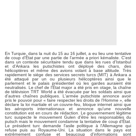
En Turquie, dans la nuit du 15 au 16 juillet, a eu lieu une tentative
de coup d’État par une partie de l'armée a priori kémaliste. C'est
dans un contexte sécuritaire tendu que dans les rues d'Istanbul
et d'Ankara les putschistes ont déployé des chars, des
hélicoptères et même des avions volant à base altitude. Très
rapidement le siège des services secrets turcs (MIT) à Ankara a
été attaqué par un ou plusieurs hélicoptères ainsi que le
parlement et le palais présidentiel où les gardes auraient été
neutralisés. Le chef de l’État major a été pris en otage, la chaîne
de télévision TRT World a été évacuée par les soldats ainsi que
d'autres chaînes publiques. L'armée putschiste annonce avoir
pris le pouvoir pour « faire respecter les droits de l'Homme », elle
déclare la loi martiale et un couvre-feu, bloque internet ainsi que
les aéroports internationaux et annonce qu'une nouvelle
constitution est en cours de rédaction. Le gouvernement légitime
turc suspecte le mouvement Gulen d'être les responsables du
putsch mais le mouvement condamne la tentative de coup d’État.
Le président turc demande l'asile politique à l'Allemagne qui
refuse puis au Royaume-Uni. La situation dans le pays est
extrêmement confuse et beaucoup d'informations sont