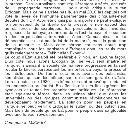
la presse. Des journalistes sont régulièrement arrêtés, accusés
de « propagande terroriste » pour avoir critiqué le sultan
Erdogan. Mais ça ne s'arrête pas là, en mai 2016 les députés ont
voté la levée de l'immunité parlementaire des cinquante-neuf
députés du HDP. Avoir été choisi par la majorité ne peut expliquer
le non-respect de la liberté de la presse, le non-respect des
autres forces démocratiques, les persécutions des minorités
religieuses, le nettoyage ethnique dans l'est du pays et le soutien
à des organisations terroristes. Albert Camus disait « La
démocratie, ce n'est pas la loi de la majorité, mais la protection
de la minorité. » Mais cette phrase est sans doute trop
compliquée pour les partisans d'Erdogan dont les seuls mots
qu'ils retiennent sont « Tekbir Allah Ekber »!
Le coup d’État aurait-il été préférable ? Non, en aucune façon.
D'un côté nous avons Erdogan qui se veut seul maître en
Turquie, islamisant la société de manière progressive en faisant
reculer la laïcité, persécutant les minorités du pays, la presse et
les intellectuels. De l'autre côté nous avons des putschistes
kémalistes, qui sont les mêmes, sauf qu'ils sont garant de laïcité.
Lors du putsch de 1980, ces kémalistes ont prouvé qu'ils étaient
les ennemis du prolétariat. En effet, ils ont interdit les grèves, les
syndicats et toutes les organisations politiques. La répression
était également féroce dans les usines ainsi que dans les
universités ou des groupes communistes révolutionnaires se
développaient rapidement. La solution pour les peuples en
Turquie ne peut venir d'Erdogan le sultan ou des putschistes.
Mais bien du peuple qui se bat pour le peuple dans sa globalité
avec une ferveur révolutionnaire.
Cem pour le MJCF 67